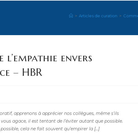
>
Articles de curation
>
Commen
 l’empathie envers
ace – HBR
aboratif, apprenons à apprécier nos collègues, même s’ils
ous agace, il est tentant de l’éviter autant que possible.
 possible, cela ne fait souvent qu’empirer la […]