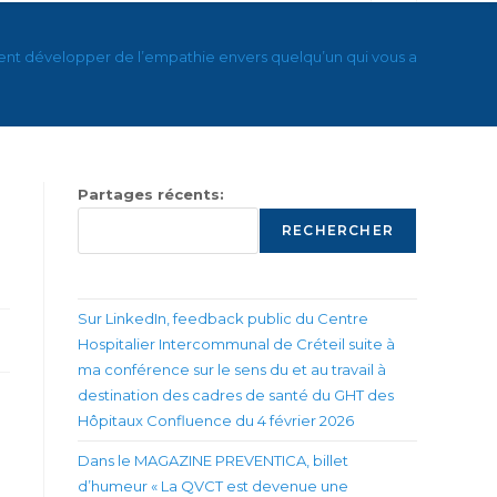
t développer de l’empathie envers quelqu’un qui vous agace – HB
Partages récents:
RECHERCHER
Sur LinkedIn, feedback public du Centre
Hospitalier Intercommunal de Créteil suite à
ma conférence sur le sens du et au travail à
destination des cadres de santé du GHT des
Hôpitaux Confluence du 4 février 2026
Dans le MAGAZINE PREVENTICA, billet
d’humeur « La QVCT est devenue une