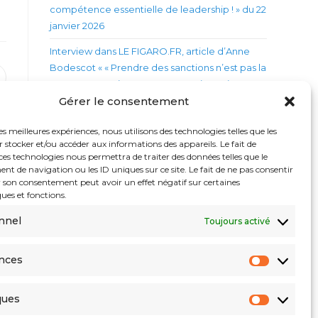
compétence essentielle de leadership ! » du 22
janvier 2026
Interview dans LE FIGARO.FR, article d’Anne
Bodescot « « Prendre des sanctions n’est pas la
uvrir
norme » : que risque une entreprise qui
ans
« couvre » un chef toxique ? » du 7 janvier 2026
Gérer le consentement
ne
utre
enêtre
Interview dans le Podcast DEVENIR
les meilleures expériences, nous utilisons des technologies telles que les
DRAGONNE du Planning Familial 21 « La
 stocker et/ou accéder aux informations des appareils. Le fait de
ces technologies nous permettra de traiter des données telles que le
Ménopause au travail: Qui est concerné.e? » du
 –
 de navigation ou les ID uniques sur ce site. Le fait de ne pas consentir
20 novembre 2025
rt
r son consentement peut avoir un effet négatif sur certaines
ques et fonctions.
Concilier vie personnelle et travail : le fléau
silencieux qui frappe les cadres – L’Express
nnel
Toujours activé
nces
Recent Comments
Préféren
Aucun commentaire à afficher.
ques
Statistiq