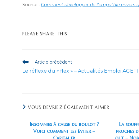
Source :
Comment développer de l’empathie envers q
PARTAGER
PLEASE SHARE THIS
CE
CONTENU
Read
Article précédent
more
Le réflexe du « flex » – Actualités Emploi AGEFI
articles
VOUS DEVRIEZ ÉGALEMENT AIMER
Insomnies à cause du boulot ?
La souff
Voici comment les éviter –
proches d
Capital.fr
out – Nob