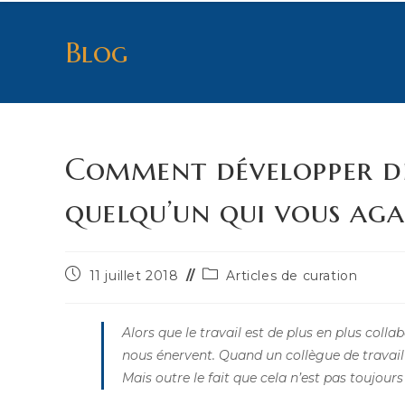
Blog
Comment développer de
quelqu’un qui vous ag
Publication
Post
11 juillet 2018
Articles de curation
publiée :
category:
Alors que le travail est de plus en plus coll
nous énervent. Quand un collègue de travail v
Mais outre le fait que cela n’est pas toujours