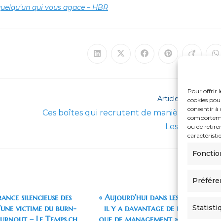
uelqu’un qui vous agace – HBR
Ouvrir
Ouvrir
Ouvrir
Ouvrir
Ouvrir
O
dans
dans
dans
dans
dans
d
une
une
une
une
une
u
autre
autre
autre
autre
autre
a
fenêtre
fenêtre
fenêtre
fenêtre
fenêtre
f
Pour offrir 
Article suivant
cookies pour
consentir à 
Ces boîtes qui recrutent de manière décalée
comportement
Les Echos Sta
ou de retire
caractéristi
Fonctio
Préfére
rance silencieuse des
« Aujourd’hui dans les entreprises
’une victime du burn-
il y a davantage de hiérarchie
Statisti
urnout – Le Temps.ch
que de management » – Courrier