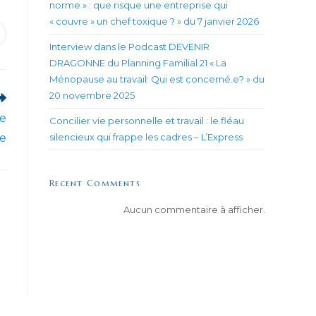
norme » : que risque une entreprise qui
« couvre » un chef toxique ? » du 7 janvier 2026
uvrir
Interview dans le Podcast DEVENIR
ans
ne
DRAGONNE du Planning Familial 21 « La
utre
enêtre
Ménopause au travail: Qui est concerné.e? » du
20 novembre 2025
de
Concilier vie personnelle et travail : le fléau
le
silencieux qui frappe les cadres – L’Express
Recent Comments
Aucun commentaire à afficher.