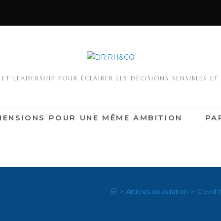
T LEADERSHIP POUR ÉCLAIRER LES DÉCISIONS SENSIBLES ET
MENSIONS POUR UNE MÊME AMBITION
PA
>
Articles de curation
>
Covid-1