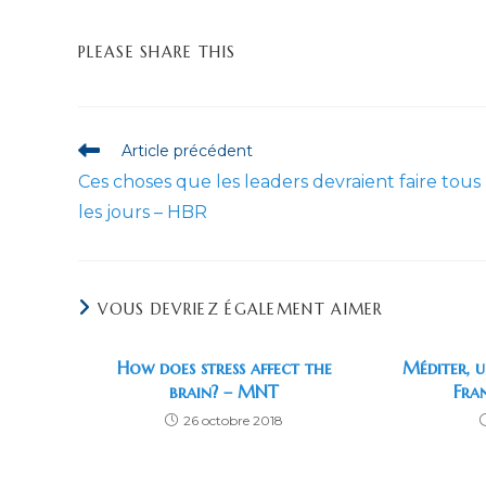
PARTAGER
PLEASE SHARE THIS
CE
CONTENU
Read
Article précédent
more
Ces choses que les leaders devraient faire tous
articles
les jours – HBR
VOUS DEVRIEZ ÉGALEMENT AIMER
How does stress affect the
Méditer, u
brain? – MNT
Fra
26 octobre 2018