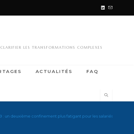
 CLARIFIER LES TRANSFORMATIONS COMPLEXES
RTAGES
ACTUALITÉS
FAQ
9 : un deuxième confinement plus fatigant pour les salariés que le pr