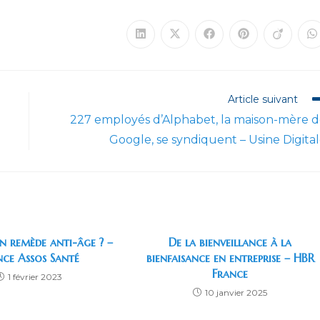
Ouvrir
Ouvrir
Ouvrir
Ouvrir
Ouvrir
O
dans
dans
dans
dans
dans
d
une
une
une
une
une
u
autre
autre
autre
autre
autre
a
fenêtre
fenêtre
fenêtre
fenêtre
fenêtre
f
Article suivant
227 employés d’Alphabet, la maison-mère 
Google, se syndiquent – Usine Digita
n remède anti-âge ? –
De la bienveillance à la
nce Assos Santé
bienfaisance en entreprise – HBR
France
1 février 2023
10 janvier 2025