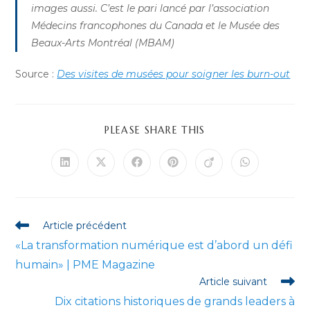
images aussi. C’est le pari lancé par l’association
Médecins francophones du Canada et le Musée des
Beaux-Arts Montréal (MBAM)
Source :
Des visites de musées pour soigner les burn-out
PARTAGER
PLEASE SHARE THIS
CE
CONTENU
Ouvrir
Ouvrir
Ouvrir
Ouvrir
Ouvrir
Ouvrir
dans
dans
dans
dans
dans
dans
une
une
une
une
une
une
autre
autre
autre
autre
autre
autre
fenêtre
fenêtre
fenêtre
fenêtre
fenêtre
fenêtre
Read
Article précédent
more
«La transformation numérique est d’abord un défi
articles
humain» | PME Magazine
Article suivant
Dix citations historiques de grands leaders à