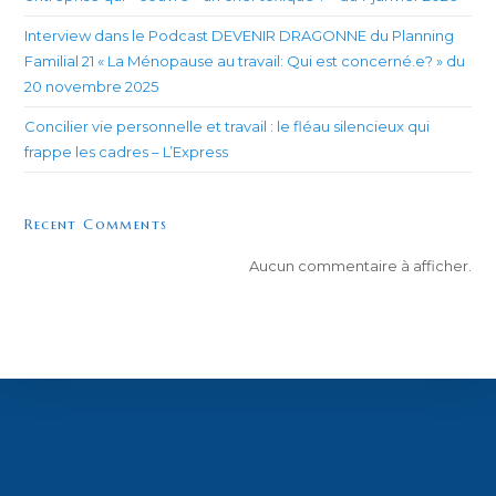
Interview dans le Podcast DEVENIR DRAGONNE du Planning
Familial 21 « La Ménopause au travail: Qui est concerné.e? » du
20 novembre 2025
Concilier vie personnelle et travail : le fléau silencieux qui
frappe les cadres – L’Express
Recent Comments
Aucun commentaire à afficher.