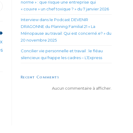
norme » : que risque une entreprise qui
uvrir
« couvre » un chef toxique ? » du 7 janvier 2026
ans
ne
Interview dans le Podcast DEVENIR
utre
enêtre
DRAGONNE du Planning Familial 21 « La
Ménopause au travail: Qui est concerné.e? » du
20 novembre 2025
ux
es
Concilier vie personnelle et travail : le fléau
silencieux qui frappe les cadres – L’Express
Recent Comments
Aucun commentaire à afficher.