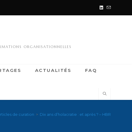
ORMATIONS ORGANISATIONNELLES
RTAGES
ACTUALITÉS
FAQ
rticles de curation
>
Dix ans d’holacratie : et après ? – HBR