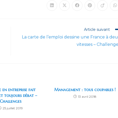
Ouvrir
Ouvrir
Ouvrir
Ouvrir
Ouvrir
O
dans
dans
dans
dans
dans
d
une
une
une
une
une
u
autre
autre
autre
autre
autre
a
fenêtre
fenêtre
fenêtre
fenêtre
fenêtre
f
Article suivant
La carte de l’emploi dessine une France à de
vitesses – Challeng
e en entreprise fait
Management : tous coupables !
et toujours débat –
13 avril 2018
Challenges
25 juillet 2019