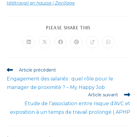
télétravail en hausse | Zevillage
PARTAGER
PLEASE SHARE THIS
CE
CONTENU
Ouvrir
Ouvrir
Ouvrir
Ouvrir
Ouvrir
Ouvrir
dans
dans
dans
dans
dans
dans
une
une
une
une
une
une
autre
autre
autre
autre
autre
autre
fenêtre
fenêtre
fenêtre
fenêtre
fenêtre
fenêtre
Read
Article précédent
more
Engagement des salariés : quel rôle pour le
articles
manager de proximité ? – My Happy Job
Article suivant
Etude de l’association entre risque d’AVC et
exposition à un temps de travail prolongé | APHP