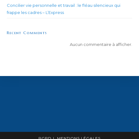
Concilier vie personnelle et travail : le fléau silencieux qui
frappe les cadres – L’Express
Recent Comments
Aucun commentaire à afficher.
RGPD
MENTIONS LÉGALES