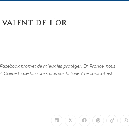
 valent de l’or
, Facebook promet de mieux les protéger. En France, nous
. Quelle trace laissons-nous sur la toile ? Le constat est
Ouvrir
Ouvrir
Ouvrir
Ouvrir
Ouvrir
O
dans
dans
dans
dans
dans
d