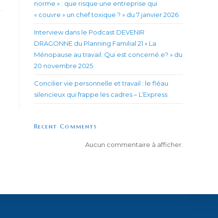
ne
norme » : que risque une entreprise qui
utre
« couvre » un chef toxique ? » du 7 janvier 2026
enêtre
Interview dans le Podcast DEVENIR
DRAGONNE du Planning Familial 21 « La
Ménopause au travail: Qui est concerné.e? » du
20 novembre 2025
Concilier vie personnelle et travail : le fléau
silencieux qui frappe les cadres – L’Express
Recent Comments
Aucun commentaire à afficher.