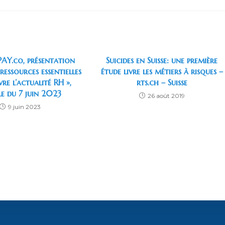
une
une
une
une
une
u
autre
autre
autre
autre
autre
a
fenêtre
fenêtre
fenêtre
fenêtre
fenêtre
f
PAY.co, présentation
Suicides en Suisse: une première
 ressources essentielles
étude livre les métiers à risques –
vre l’actualité RH »,
rts.ch – Suisse
le du 7 juin 2023
26 août 2019
9 juin 2023