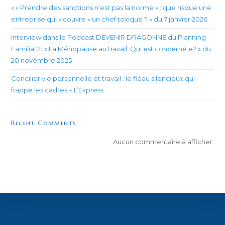
« « Prendre des sanctions n’est pas la norme » : que risque une
entreprise qui « couvre » un chef toxique ? » du 7 janvier 2026
Interview dans le Podcast DEVENIR DRAGONNE du Planning
Familial 21 « La Ménopause au travail: Qui est concerné.e? » du
20 novembre 2025
Concilier vie personnelle et travail : le fléau silencieux qui
frappe les cadres – L’Express
Recent Comments
Aucun commentaire à afficher.