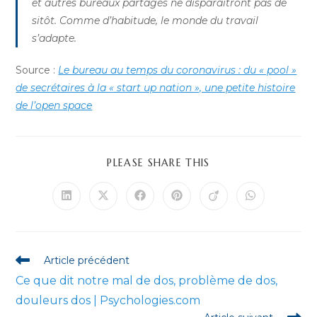
et autres bureaux partagés ne disparaîtront pas de
sitôt. Comme d’habitude, le monde du travail
s’adapte.
Source :
Le bureau au temps du coronavirus : du « pool »
de secrétaires à la « start up nation », une petite histoire
de l’open space
PARTAGER
PLEASE SHARE THIS
CE
CONTENU
Ouvrir
Ouvrir
Ouvrir
Ouvrir
Ouvrir
Ouvrir
dans
dans
dans
dans
dans
dans
une
une
une
une
une
une
autre
autre
autre
autre
autre
autre
fenêtre
fenêtre
fenêtre
fenêtre
fenêtre
fenêtre
Read
Article précédent
more
Ce que dit notre mal de dos, problème de dos,
articles
douleurs dos | Psychologies.com