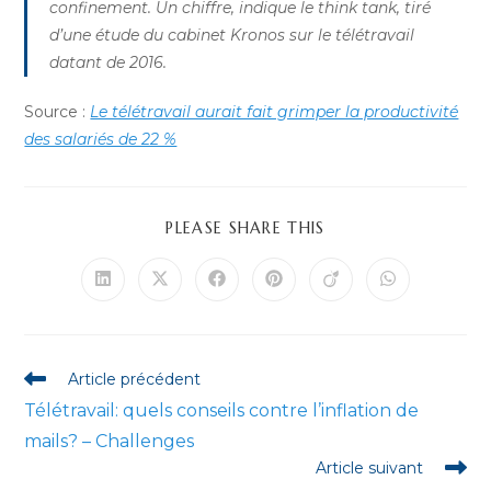
confinement. Un chiffre, indique le think tank, tiré
d’une étude du cabinet Kronos sur le télétravail
datant de 2016.
Source :
Le télétravail aurait fait grimper la productivité
des salariés de 22 %
PARTAGER
PLEASE SHARE THIS
CE
CONTENU
Ouvrir
Ouvrir
Ouvrir
Ouvrir
Ouvrir
Ouvrir
dans
dans
dans
dans
dans
dans
une
une
une
une
une
une
autre
autre
autre
autre
autre
autre
fenêtre
fenêtre
fenêtre
fenêtre
fenêtre
fenêtre
Read
Article précédent
more
Télétravail: quels conseils contre l’inflation de
articles
mails? – Challenges
Article suivant