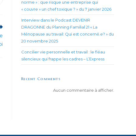
uvrir
norme » : que risque une entreprise qui
ans
« couvre » un chef toxique ? » du 7 janvier 2026
ne
utre
enêtre
Interview dans le Podcast DEVENIR
DRAGONNE du Planning Familial 21 « La
Ménopause au travail: Qui est concerné.e? » du
de
20 novembre 2025
oi
Concilier vie personnelle et travail : le fléau
silencieux qui frappe les cadres – L’Express
Recent Comments
Aucun commentaire à afficher.