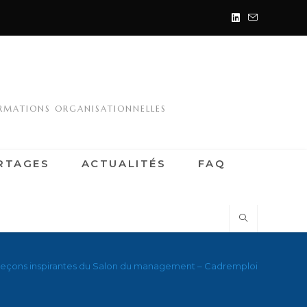
ORMATIONS ORGANISATIONNELLES
RTAGES
ACTUALITÉS
FAQ
 leçons inspirantes du Salon du management – Cadremploi