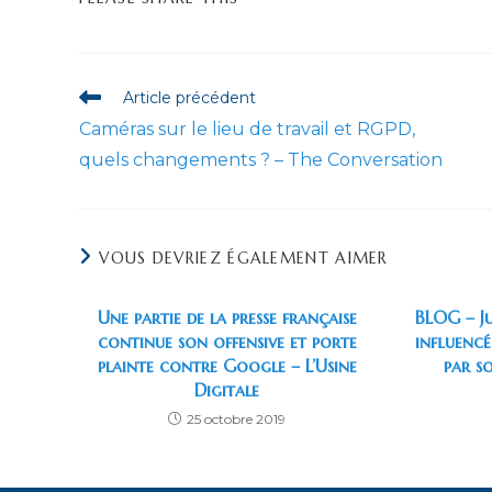
CE
CONTENU
Read
Article précédent
more
Caméras sur le lieu de travail et RGPD,
articles
quels changements ? – The Conversation
VOUS DEVRIEZ ÉGALEMENT AIMER
Une partie de la presse française
BLOG – J
continue son offensive et porte
influenc
plainte contre Google – L’Usine
par s
Digitale
25 octobre 2019