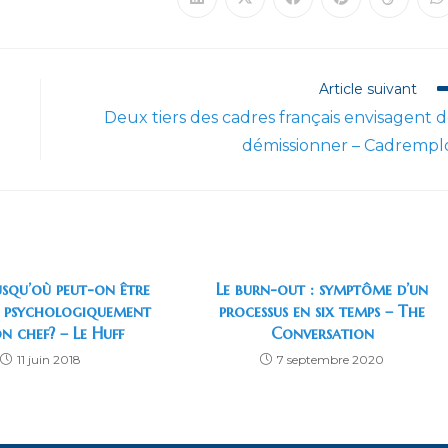
Ouvrir
Ouvrir
Ouvrir
Ouvrir
Ouvrir
O
dans
dans
dans
dans
dans
d
une
une
une
une
une
u
autre
autre
autre
autre
autre
a
fenêtre
fenêtre
fenêtre
fenêtre
fenêtre
f
Article suivant
Deux tiers des cadres français envisagent 
démissionner – Cadrempl
usqu’où peut-on être
Le burn-out : symptôme d’un
é psychologiquement
processus en six temps – The
on chef? – Le Huff
Conversation
11 juin 2018
7 septembre 2020