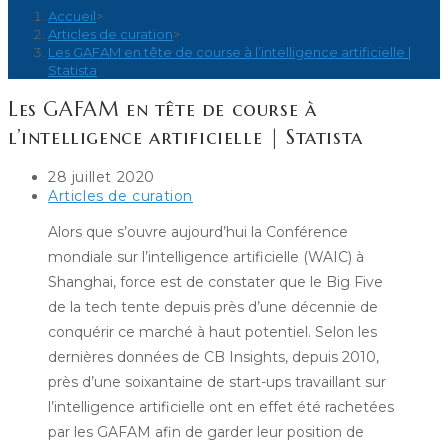
Accueil
>
Articles de curation
>
Les GAFAM en tête de course à l’intelligence artificielle |
Statista
Les GAFAM en tête de course à
l’intelligence artificielle | Statista
Publication
28 juillet 2020
publiée :
Post
Articles de curation
category:
Alors que s’ouvre aujourd’hui la Conférence
mondiale sur l’intelligence artificielle (WAIC) à
Shanghai, force est de constater que le Big Five
de la tech tente depuis près d’une décennie de
conquérir ce marché à haut potentiel. Selon les
dernières données de CB Insights, depuis 2010,
près d’une soixantaine de start-ups travaillant sur
l’intelligence artificielle ont en effet été rachetées
par les GAFAM afin de garder leur position de