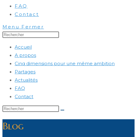
FAQ
Contact
Menu
Fermer
Press
Escape
Accueil
to
A propos
close
Cinq dimensions pour une même ambition
the
Partages
search
Actualités
panel.
FAQ
Contact
Rechercher
sur
Blog
ce
site