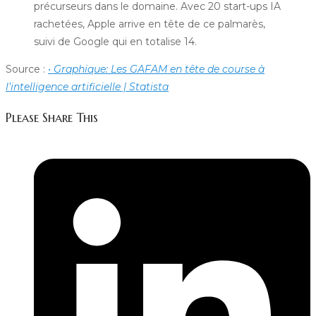
précurseurs dans le domaine. Avec 20 start-ups IA
rachetées, Apple arrive en tête de ce palmarès,
suivi de Google qui en totalise 14.
Source :
• Graphique: Les GAFAM en tête de course à
l’intelligence artificielle | Statista
Partager
Please Share This
ce
Ouvrir
contenu
dans
une
autre
fenêtre