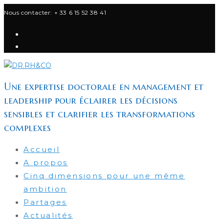
Skip
Nous contacter: + 33 6 15 52 38 41
to
content
Une expertise doctorale en management et
leadership pour éclairer les décisions
sensibles et clarifier les transformations
complexes
Accueil
A propos
Cinq dimensions pour une même
ambition
Partages
Actualités