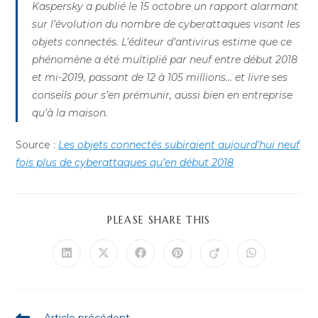
Kaspersky a publié le 15 octobre un rapport alarmant
sur l’évolution du nombre de cyberattaques visant les
objets connectés. L’éditeur d’antivirus estime que ce
phénomène a été multiplié par neuf entre début 2018
et mi-2019, passant de 12 à 105 millions… et livre ses
conseils pour s’en prémunir, aussi bien en entreprise
qu’à la maison.
Source :
Les objets connectés subiraient aujourd’hui neuf
fois plus de cyberattaques qu’en début 2018
PARTAGER
PLEASE SHARE THIS
CE
CONTENU
Ouvrir
Ouvrir
Ouvrir
Ouvrir
Ouvrir
Ouvrir
dans
dans
dans
dans
dans
dans
une
une
une
une
une
une
autre
autre
autre
autre
autre
autre
fenêtre
fenêtre
fenêtre
fenêtre
fenêtre
fenêtre
Read
Article précédent