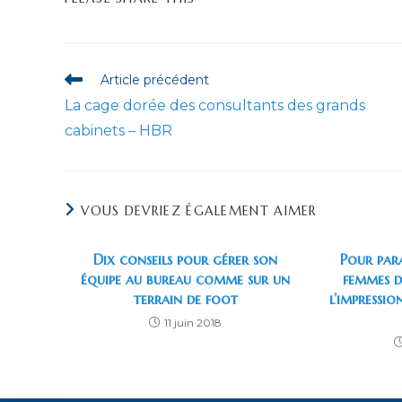
CE
CONTENU
Read
Article précédent
more
La cage dorée des consultants des grands
articles
cabinets – HBR
VOUS DEVRIEZ ÉGALEMENT AIMER
Dix conseils pour gérer son
Pour paraî
équipe au bureau comme sur un
femmes d
terrain de foot
l’impressio
11 juin 2018