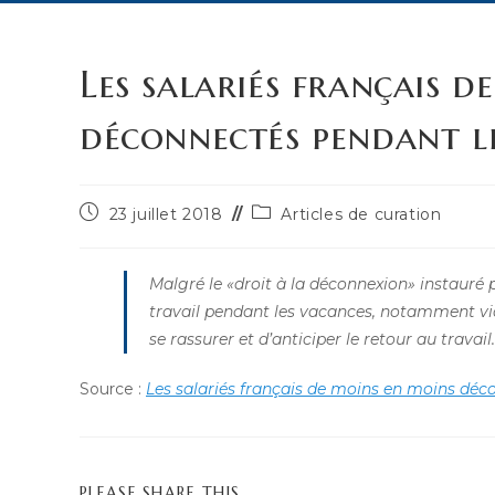
Les salariés français d
déconnectés pendant le
Publication
Post
23 juillet 2018
Articles de curation
publiée :
category:
Malgré le «droit à la déconnexion» instauré pa
travail pendant les vacances, notamment vi
se rassurer et d’anticiper le retour au travail.
Source :
Les salariés français de moins en moins déc
PARTAGER
PLEASE SHARE THIS