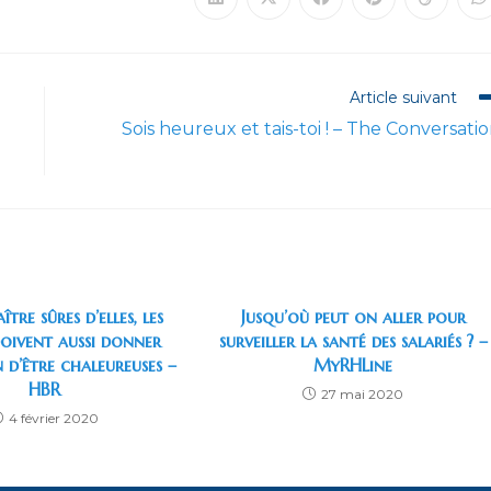
Ouvrir
Ouvrir
Ouvrir
Ouvrir
Ouvrir
O
dans
dans
dans
dans
dans
d
une
une
une
une
une
u
autre
autre
autre
autre
autre
a
fenêtre
fenêtre
fenêtre
fenêtre
fenêtre
f
Article suivant
Sois heureux et tais-toi ! – The Conversati
tre sûres d’elles, les
Jusqu’où peut on aller pour
oivent aussi donner
surveiller la santé des salariés ? –
n d’être chaleureuses –
MyRHLine
HBR
27 mai 2020
4 février 2020