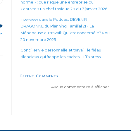
uvrir
norme » : que risque une entreprise qui
ans
« couvre » un chef toxique ? » du 7 janvier 2026
ne
utre
enêtre
Interview dans le Podcast DEVENIR
DRAGONNE du Planning Familial 21 « La
Ménopause au travail: Qui est concerné.e? » du
on
20 novembre 2025
Concilier vie personnelle et travail : le fléau
silencieux qui frappe les cadres – L’Express
Recent Comments
Aucun commentaire à afficher.