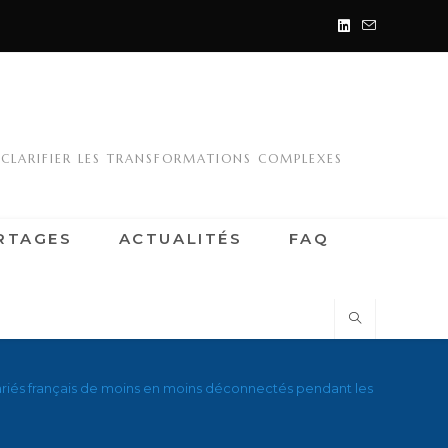
 CLARIFIER LES TRANSFORMATIONS COMPLEXES
RTAGES
ACTUALITÉS
FAQ
ariés français de moins en moins déconnectés pendant les vacances –