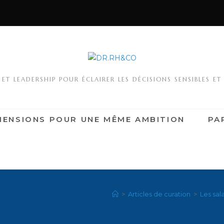
T LEADERSHIP POUR ÉCLAIRER LES DÉCISIONS SENSIBLES ET
MENSIONS POUR UNE MÊME AMBITION
PA
>
Articles de curation
>
Les sal