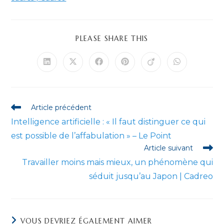
PARTAGER
PLEASE SHARE THIS
CE
CONTENU
Ouvrir
Ouvrir
Ouvrir
Ouvrir
Ouvrir
Ouvrir
dans
dans
dans
dans
dans
dans
une
une
une
une
une
une
autre
autre
autre
autre
autre
autre
fenêtre
fenêtre
fenêtre
fenêtre
fenêtre
fenêtre
Read
Article précédent
more
Intelligence artificielle : « Il faut distinguer ce qui
articles
est possible de l’affabulation » – Le Point
Article suivant
Travailler moins mais mieux, un phénomène qui
séduit jusqu’au Japon | Cadreo
VOUS DEVRIEZ ÉGALEMENT AIMER