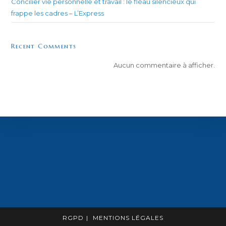
Concilier vie personnelle et travail : le fléau silencieux qui
frappe les cadres – L’Express
Recent Comments
Aucun commentaire à afficher.
RGPD
MENTIONS LÉGALES