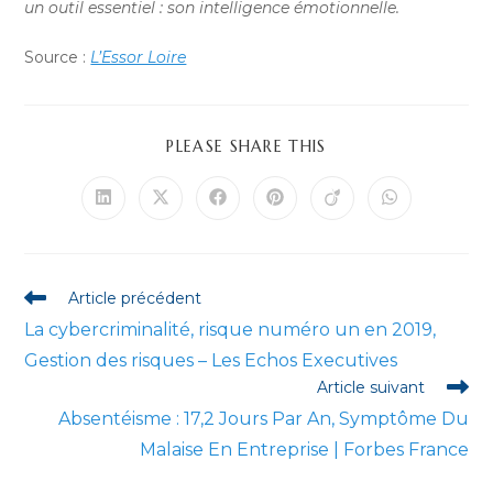
un outil essentiel : son intelligence émotionnelle.
Source :
L’Essor Loire
PARTAGER
PLEASE SHARE THIS
CE
CONTENU
Ouvrir
Ouvrir
Ouvrir
Ouvrir
Ouvrir
Ouvrir
dans
dans
dans
dans
dans
dans
une
une
une
une
une
une
autre
autre
autre
autre
autre
autre
fenêtre
fenêtre
fenêtre
fenêtre
fenêtre
fenêtre
Read
Article précédent
more
La cybercriminalité, risque numéro un en 2019,
articles
Gestion des risques – Les Echos Executives
Article suivant
Absentéisme : 17,2 Jours Par An, Symptôme Du
Malaise En Entreprise | Forbes France