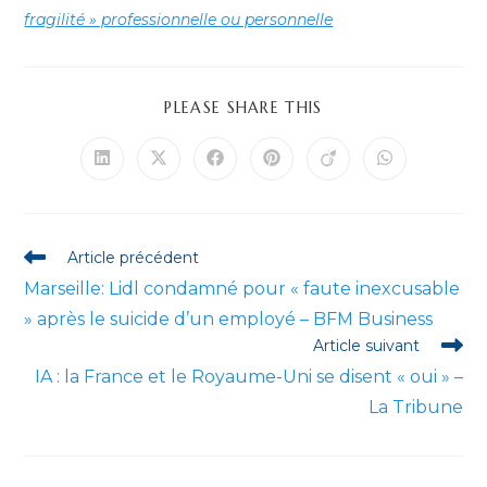
fragilité » professionnelle ou personnelle
PARTAGER
PLEASE SHARE THIS
CE
CONTENU
Ouvrir
Ouvrir
Ouvrir
Ouvrir
Ouvrir
Ouvrir
dans
dans
dans
dans
dans
dans
une
une
une
une
une
une
autre
autre
autre
autre
autre
autre
fenêtre
fenêtre
fenêtre
fenêtre
fenêtre
fenêtre
Read
Article précédent
more
Marseille: Lidl condamné pour « faute inexcusable
articles
» après le suicide d’un employé – BFM Business
Article suivant
IA : la France et le Royaume-Uni se disent « oui » –
La Tribune