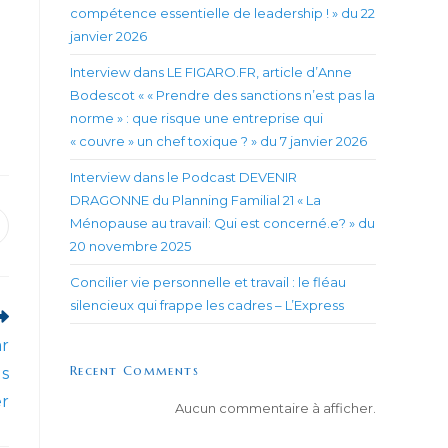
compétence essentielle de leadership ! » du 22
janvier 2026
Interview dans LE FIGARO.FR, article d’Anne
Bodescot « « Prendre des sanctions n’est pas la
norme » : que risque une entreprise qui
« couvre » un chef toxique ? » du 7 janvier 2026
Interview dans le Podcast DEVENIR
DRAGONNE du Planning Familial 21 « La
Ménopause au travail: Qui est concerné.e? » du
uvrir
ans
20 novembre 2025
ne
utre
Concilier vie personnelle et travail : le fléau
enêtre
silencieux qui frappe les cadres – L’Express
ar
Recent Comments
us
er
Aucun commentaire à afficher.