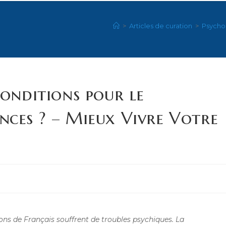
>
Articles de curation
>
Psychol
conditions pour le
nces ? – Mieux Vivre Votre
ions de Français souffrent de troubles psychiques. La