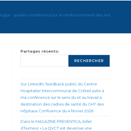
ogue : quelles conditions pour le remboursement des séances ? – Mi
Partages récents:
RECHERCHER
Sur LinkedIn, feedback public du Centre
Hospitalier Intercommunal de Créteil suite à
ma conférence sur le sens du et au travail à
destination des cadres de santé du GHT des
Hôpitaux Confluence du 4 février 2026
Dans le MAGAZINE PREVENTICA, billet
d’humeur « La QVCT est devenue une