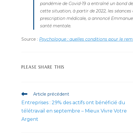
pandémie de Covid-19 a entraîné un bond des
cette situation, à partir de 2022, les séanc
prescription médicale, a annoncé Emmanuel
santé mentale.
Source :
Psychologue : quelles conditions pour le re
PARTAGER
PLEASE SHARE THIS
CE
CONTENU
Read
Article précédent
more
Entreprises : 29% des actifs ont bénéficié du
articles
télétravail en septembre – Mieux Vivre Votre
Argent