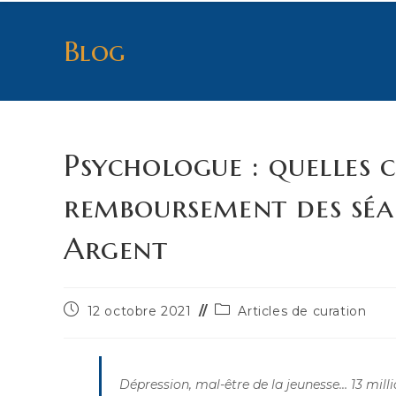
Blog
Psychologue : quelles 
remboursement des séa
Argent
Publication
Post
12 octobre 2021
Articles de curation
publiée :
category:
Dépression, mal-être de la jeunesse… 13 mill