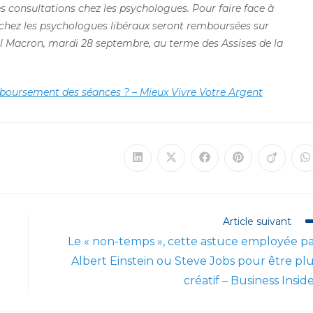
 consultations chez les psychologues. Pour faire face à
es chez les psychologues libéraux seront remboursées sur
 Macron, mardi 28 septembre, au terme des Assises de la
mboursement des séances ? – Mieux Vivre Votre Argent
Ouvrir
Ouvrir
Ouvrir
Ouvrir
Ouvrir
O
dans
dans
dans
dans
dans
d
une
une
une
une
une
u
autre
autre
autre
autre
autre
a
fenêtre
fenêtre
fenêtre
fenêtre
fenêtre
f
Article suivant
Le « non-temps », cette astuce employée p
Albert Einstein ou Steve Jobs pour être pl
créatif – Business Insid