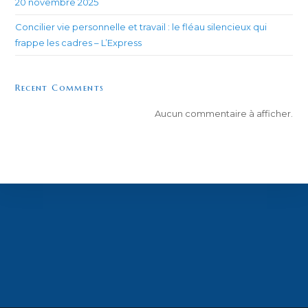
20 novembre 2025
Concilier vie personnelle et travail : le fléau silencieux qui
frappe les cadres – L’Express
Recent Comments
Aucun commentaire à afficher.