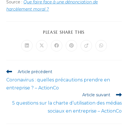
Source :
Que faire face à une dénonciation de
harcèlement moral ?
PARTAGER
PLEASE SHARE THIS
CE
CONTENU
Ouvrir
Ouvrir
Ouvrir
Ouvrir
Ouvrir
Ouvrir
dans
dans
dans
dans
dans
dans
une
une
une
une
une
une
autre
autre
autre
autre
autre
autre
fenêtre
fenêtre
fenêtre
fenêtre
fenêtre
fenêtre
Read
Article précédent
more
Coronavirus : quelles précautions prendre en
articles
entreprise ? – ActionCo
Article suivant
5 questions sur la charte d’utilisation des médias
sociaux en entreprise – ActionCo