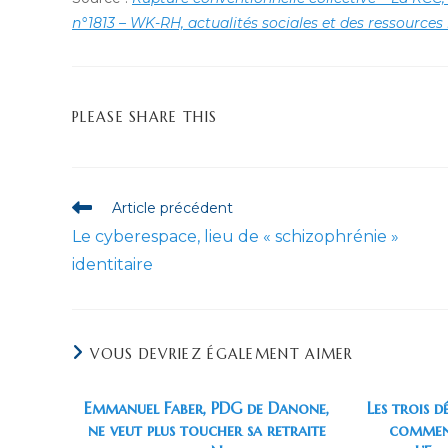
n°1813 – WK-RH, actualités sociales et des ressource
PARTAGER
PLEASE SHARE THIS
CE
CONTENU
Read
Article précédent
more
Le cyberespace, lieu de « schizophrénie »
articles
identitaire
VOUS DEVRIEZ ÉGALEMENT AIMER
Emmanuel Faber, PDG de Danone,
Les trois 
ne veut plus toucher sa retraite
comment