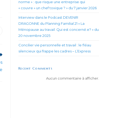
norme » : que risque une entreprise qui
« couvre » un chef toxique ? » du 7 janvier 2026
Interview dans le Podcast DEVENIR
DRAGONNE du Planning Familial 21 « La
Ménopause au travail: Qui est concerné.e? » du
uvrir
20 novembre 2025
ans
ne
utre
Concilier vie personnelle et travail : le fléau
enêtre
silencieux qui frappe les cadres – L’Express
es
Recent Comments
pe
Aucun commentaire à afficher.