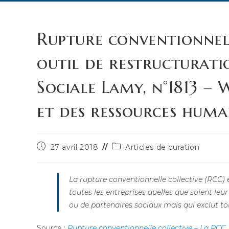
Rupture conventionnell
outil de restructurati
Sociale Lamy, n°1813 – 
et des ressources huma
Publication
Post
27 avril 2018
Articles de curation
publiée :
category:
La rupture conventionnelle collective (RCC) 
toutes les entreprises quelles que soient leu
ou de partenaires sociaux mais qui exclut to
Source :
Rupture conventionnelle collective – La RCC, 