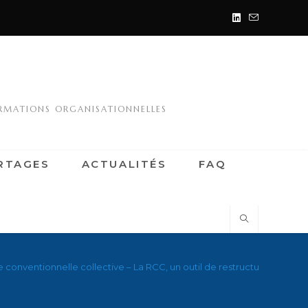
ORMATIONS ORGANISATIONNELLES
RTAGES
ACTUALITÉS
FAQ
 conventionnelle collective – La RCC, un outil de restructuration à f