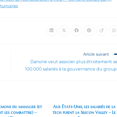
s humaines
Ouvrir
Ouvrir
Ouvrir
Ouvrir
Ouvrir
O
dans
dans
dans
dans
dans
d
une
une
une
une
une
u
autre
autre
autre
autre
autre
a
fenêtre
fenêtre
fenêtre
fenêtre
fenêtre
f
Article suivant
Danone veut associer plus étroitement s
100.000 salariés à la gouvernance du grou
démons du manager (et
Aux États-Unis, les salariés de la
 les combattre) –
tech fuient la Silicon Valley – Le