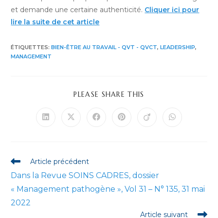
et demande une certaine authenticité.
Cliquer ici pour
lire la suite de cet article
ÉTIQUETTES
:
BIEN-ÊTRE AU TRAVAIL - QVT - QVCT
,
LEADERSHIP
,
MANAGEMENT
PARTAGER
PLEASE SHARE THIS
CE
CONTENU
Ouvrir
Ouvrir
Ouvrir
Ouvrir
Ouvrir
Ouvrir
dans
dans
dans
dans
dans
dans
une
une
une
une
une
une
autre
autre
autre
autre
autre
autre
fenêtre
fenêtre
fenêtre
fenêtre
fenêtre
fenêtre
Read
Article précédent
more
Dans la Revue SOINS CADRES, dossier
articles
« Management pathogène », Vol 31 – N° 135, 31 mai
2022
Article suivant