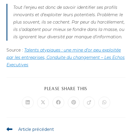
Tout l’enjeu est donc de savoir identifier ses profils
innovants et d’exploiter leurs potentiels. Problème: le
plus souvent, ils se cachent. Par peur du harcèlement,
ils s’adaptent pour mieux se fondre dans la masse, ou
ils ignorent leur diversité par manque d’information.
Source :
Talents atypiques : une mine d’or peu exploitée
par les entreprises, Conduite du changement – Les Echos
Executives
PARTAGER
PLEASE SHARE THIS
CE
CONTENU
Ouvrir
Ouvrir
Ouvrir
Ouvrir
Ouvrir
Ouvrir
dans
dans
dans
dans
dans
dans
une
une
une
une
une
une
autre
autre
autre
autre
autre
autre
fenêtre
fenêtre
fenêtre
fenêtre
fenêtre
fenêtre
Read
Article précédent