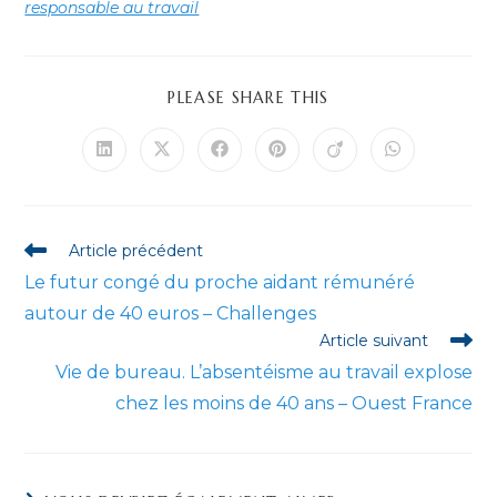
responsable au travail
PARTAGER
PLEASE SHARE THIS
CE
CONTENU
Ouvrir
Ouvrir
Ouvrir
Ouvrir
Ouvrir
Ouvrir
dans
dans
dans
dans
dans
dans
une
une
une
une
une
une
autre
autre
autre
autre
autre
autre
fenêtre
fenêtre
fenêtre
fenêtre
fenêtre
fenêtre
Read
Article précédent
more
Le futur congé du proche aidant rémunéré
articles
autour de 40 euros – Challenges
Article suivant
Vie de bureau. L’absentéisme au travail explose
chez les moins de 40 ans – Ouest France