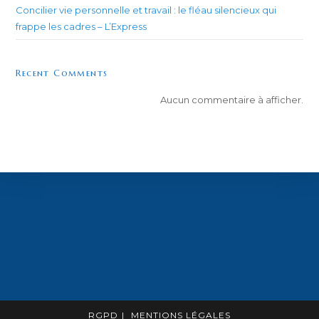
Concilier vie personnelle et travail : le fléau silencieux qui
frappe les cadres – L’Express
Recent Comments
Aucun commentaire à afficher.
RGPD
MENTIONS LÉGALES