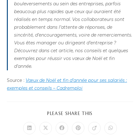
bouleversements au sein des entreprises, parfois
beaucoup plus rapides que ceux qui auraient été
réalisés en temps normal. Vos collaborateurs sont
probablement dans l’attente de réponses, de
sincérité, d’encouragements, voire de remerciements.
Vous êtes manager ou dirigeant d’entreprise ?
Découvrez dans cet article, nos conseils et quelques
exemples pour réussir vos vœux de Noël et fin
d’année.
Source :
Vœux de Noël et fin d’année pour ses salariés :
exemples et conseils – Cadremploi
PARTAGER
PLEASE SHARE THIS
CE
CONTENU
Ouvrir
Ouvrir
Ouvrir
Ouvrir
Ouvrir
Ouvrir
dans
dans
dans
dans
dans
dans
une
une
une
une
une
une