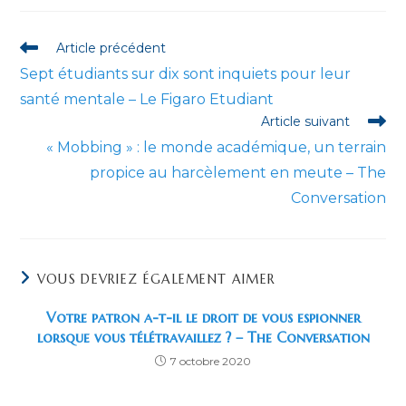
autre
autre
autre
autre
autre
autre
fenêtre
fenêtre
fenêtre
fenêtre
fenêtre
fenêtre
Read
Article précédent
more
Sept étudiants sur dix sont inquiets pour leur
articles
santé mentale – Le Figaro Etudiant
Article suivant
« Mobbing » : le monde académique, un terrain
propice au harcèlement en meute – The
Conversation
VOUS DEVRIEZ ÉGALEMENT AIMER
Votre patron a-t-il le droit de vous espionner
lorsque vous télétravaillez ? – The Conversation
7 octobre 2020