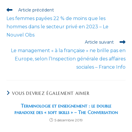
fenêtre
fenêtre
fenêtre
fenêtre
fenêtre
fenêtre
Read
Article précédent
more
Les femmes payées 22 % de moins que les
articles
hommes dans le secteur privé en 2023 – Le
Nouvel Obs
Article suivant
Le management « à la française » ne brille pas en
Europe, selon l’Inspection générale des affaires
sociales – France Info
VOUS DEVRIEZ ÉGALEMENT AIMER
Terminologie et enseignement : le double
paradoxe des « soft skills » – The Conversation
5 décembre 2019