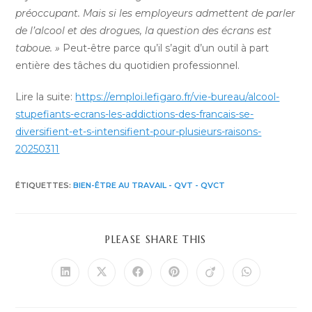
préoccupant. Mais si les employeurs admettent de parler
de l’alcool et des drogues, la question des écrans est
taboue. »
Peut-être parce qu’il s’agit d’un outil à part
entière des tâches du quotidien professionnel.
Lire la suite:
https://emploi.lefigaro.fr/vie-bureau/alcool-
stupefiants-ecrans-les-addictions-des-francais-se-
diversifient-et-s-intensifient-pour-plusieurs-raisons-
20250311
ÉTIQUETTES
:
BIEN-ÊTRE AU TRAVAIL - QVT - QVCT
PARTAGER
PLEASE SHARE THIS
CE
CONTENU
Ouvrir
Ouvrir
Ouvrir
Ouvrir
Ouvrir
Ouvrir
dans
dans
dans
dans
dans
dans
une
une
une
une
une
une
autre
autre
autre
autre
autre
autre