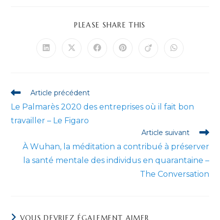
PARTAGER
PLEASE SHARE THIS
CE
CONTENU
Ouvrir
Ouvrir
Ouvrir
Ouvrir
Ouvrir
Ouvrir
dans
dans
dans
dans
dans
dans
une
une
une
une
une
une
autre
autre
autre
autre
autre
autre
fenêtre
fenêtre
fenêtre
fenêtre
fenêtre
fenêtre
Read
Article précédent
more
Le Palmarès 2020 des entreprises où il fait bon
articles
travailler – Le Figaro
Article suivant
À Wuhan, la méditation a contribué à préserver
la santé mentale des individus en quarantaine –
The Conversation
VOUS DEVRIEZ ÉGALEMENT AIMER