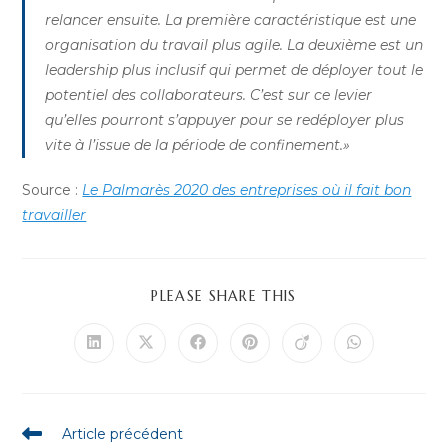
relancer ensuite. La première caractéristique est une
organisation du travail plus agile. La deuxième est un
leadership plus inclusif qui permet de déployer tout le
potentiel des collaborateurs. C’est sur ce levier
qu’elles pourront s’appuyer pour se redéployer plus
vite à l’issue de la période de confinement.»
Source :
Le Palmarès 2020 des entreprises où il fait bon
travailler
PARTAGER
PLEASE SHARE THIS
CE
CONTENU
Ouvrir
Ouvrir
Ouvrir
Ouvrir
Ouvrir
Ouvrir
dans
dans
dans
dans
dans
dans
une
une
une
une
une
une
autre
autre
autre
autre
autre
autre
fenêtre
fenêtre
fenêtre
fenêtre
fenêtre
fenêtre
Read
Article précédent