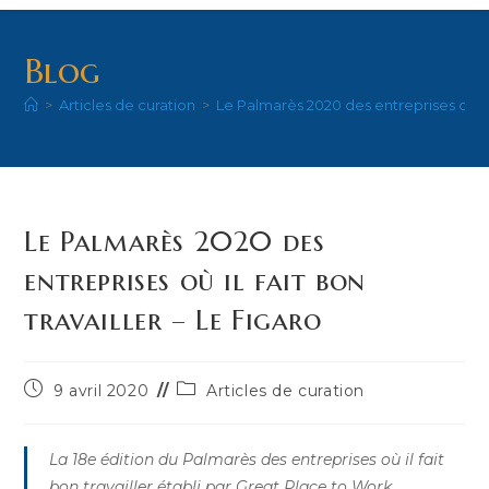
Blog
>
Articles de curation
>
Le Palmarès 2020 des entreprises où il f
Le Palmarès 2020 des
entreprises où il fait bon
travailler – Le Figaro
Publication
Post
9 avril 2020
Articles de curation
publiée :
category:
La 18e édition du Palmarès des entreprises où il fait
bon travailler établi par Great Place to Work