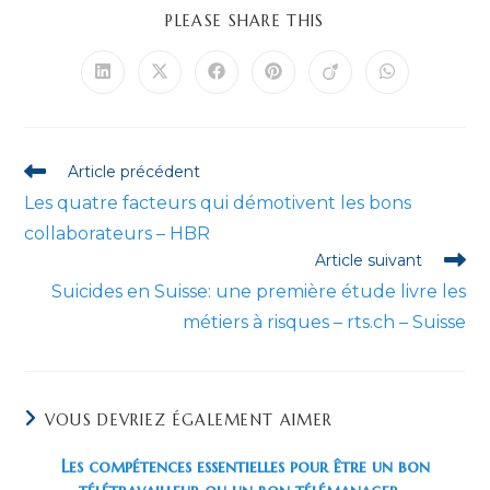
PARTAGER
PLEASE SHARE THIS
CE
CONTENU
Ouvrir
Ouvrir
Ouvrir
Ouvrir
Ouvrir
Ouvrir
dans
dans
dans
dans
dans
dans
une
une
une
une
une
une
autre
autre
autre
autre
autre
autre
fenêtre
fenêtre
fenêtre
fenêtre
fenêtre
fenêtre
Read
Article précédent
more
Les quatre facteurs qui démotivent les bons
articles
collaborateurs – HBR
Article suivant
Suicides en Suisse: une première étude livre les
métiers à risques – rts.ch – Suisse
VOUS DEVRIEZ ÉGALEMENT AIMER
Les compétences essentielles pour être un bon
télétravailleur ou un bon télémanager –