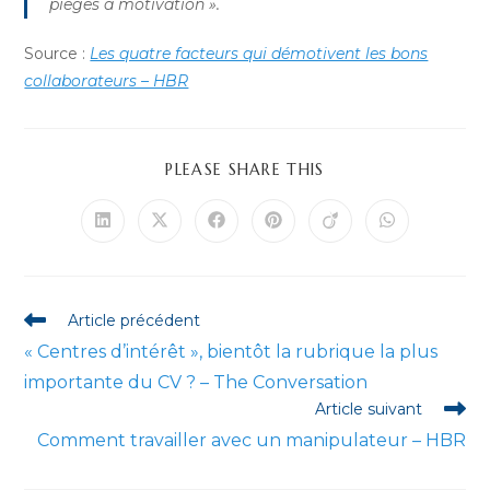
pièges à motivation ».
Source :
Les quatre facteurs qui démotivent les bons
collaborateurs – HBR
PARTAGER
PLEASE SHARE THIS
CE
CONTENU
Ouvrir
Ouvrir
Ouvrir
Ouvrir
Ouvrir
Ouvrir
dans
dans
dans
dans
dans
dans
une
une
une
une
une
une
autre
autre
autre
autre
autre
autre
fenêtre
fenêtre
fenêtre
fenêtre
fenêtre
fenêtre
Read
Article précédent
more
« Centres d’intérêt », bientôt la rubrique la plus
articles
importante du CV ? – The Conversation
Article suivant
Comment travailler avec un manipulateur – HBR