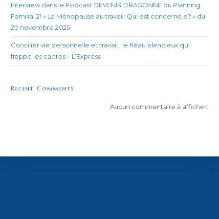
Interview dans le Podcast DEVENIR DRAGONNE du Planning
Familial 21 « La Ménopause au travail: Qui est concerné.e? » du
20 novembre 2025
Concilier vie personnelle et travail : le fléau silencieux qui
frappe les cadres – L’Express
Recent Comments
Aucun commentaire à afficher.