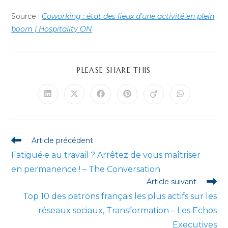
Source :
Coworking : état des lieux d’une activité en plein
boom | Hospitality ON
PARTAGER
PLEASE SHARE THIS
CE
CONTENU
Ouvrir
Ouvrir
Ouvrir
Ouvrir
Ouvrir
Ouvrir
dans
dans
dans
dans
dans
dans
une
une
une
une
une
une
autre
autre
autre
autre
autre
autre
fenêtre
fenêtre
fenêtre
fenêtre
fenêtre
fenêtre
Read
Article précédent
more
Fatigué·e au travail ? Arrêtez de vous maîtriser
articles
en permanence ! – The Conversation
Article suivant
Top 10 des patrons français les plus actifs sur les
réseaux sociaux, Transformation – Les Echos
Executives