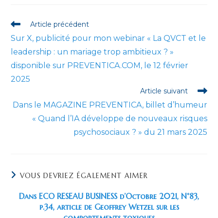
autre
autre
autre
autre
autre
autre
fenêtre
fenêtre
fenêtre
fenêtre
fenêtre
fenêtre
Read
Article précédent
more
Sur X, publicité pour mon webinar « La QVCT et le
articles
leadership : un mariage trop ambitieux ? »
disponible sur PREVENTICA.COM, le 12 février
2025
Article suivant
Dans le MAGAZINE PREVENTICA, billet d’humeur
« Quand l’IA développe de nouveaux risques
psychosociaux ? » du 21 mars 2025
VOUS DEVRIEZ ÉGALEMENT AIMER
Dans ECO RESEAU BUSINESS d’Octobre 2021, N°83,
p.34, article de Geoffrey Wetzel sur les
comportements toxiques