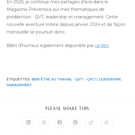
En 2025, je continue mes partages d’avis dans le
Magazine Préventica sur mes thématiques de
prédilection : QVT, leadership et management. Cette
nouvelle aventure initiée depuis janvier 2024 et de façon
mensuelle se poursuit donc.
Billet d’humeur également disponible par
ce lien
.
ÉTIQUETTES
:
BIEN-ÊTRE AU TRAVAIL - QVT - QVCT
,
LEADERSHIP
,
MANAGEMENT
PARTAGER
PLEASE SHARE THIS
CE
CONTENU
Ouvrir
Ouvrir
Ouvrir
Ouvrir
Ouvrir
Ouvrir
dans
dans
dans
dans
dans
dans
une
une
une
une
une
une