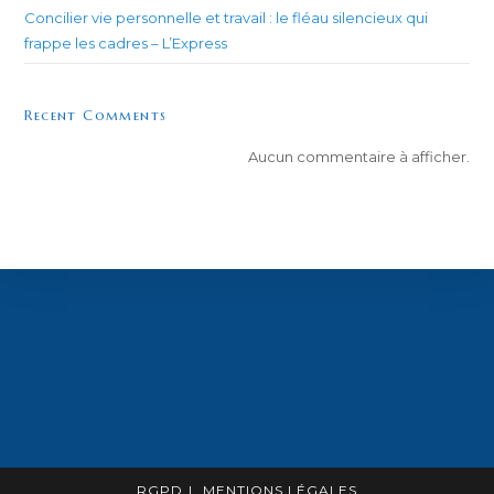
Concilier vie personnelle et travail : le fléau silencieux qui
frappe les cadres – L’Express
Recent Comments
Aucun commentaire à afficher.
RGPD
MENTIONS LÉGALES