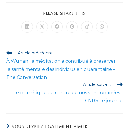
PARTAGER
PLEASE SHARE THIS
CE
CONTENU
Ouvrir
Ouvrir
Ouvrir
Ouvrir
Ouvrir
Ouvrir
dans
dans
dans
dans
dans
dans
une
une
une
une
une
une
autre
autre
autre
autre
autre
autre
fenêtre
fenêtre
fenêtre
fenêtre
fenêtre
fenêtre
Read
Article précédent
more
À Wuhan, la méditation a contribué à préserver
articles
la santé mentale des individus en quarantaine –
The Conversation
Article suivant
Le numérique au centre de nos vies confinées |
CNRS Le journal
VOUS DEVRIEZ ÉGALEMENT AIMER