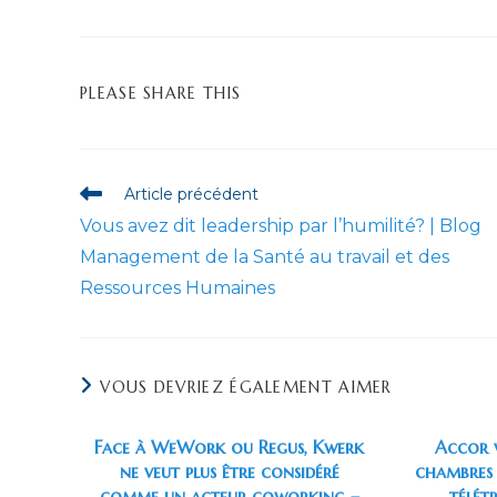
PARTAGER
PLEASE SHARE THIS
CE
CONTENU
Read
Article précédent
more
Vous avez dit leadership par l’humilité? | Blog
articles
Management de la Santé au travail et des
Ressources Humaines
VOUS DEVRIEZ ÉGALEMENT AIMER
Face à WeWork ou Regus, Kwerk
Accor 
ne veut plus être considéré
chambres 
comme un acteur coworking –
télét