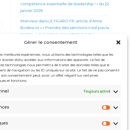
compétence essentielle de leadership ! » du 22
janvier 2026
Interview dans LE FIGARO.FR, article d’Anne
uvrir
Bodescot « « Prendre des sanctions n’est pas la
ans
ne
norme » : que risque une entreprise qui
utre
« couvre » un chef toxique ? » du 7 janvier 2026
Gérer le consentement
enêtre
Interview dans le Podcast DEVENIR
les meilleures expériences, nous utilisons des technologies telles que les
DRAGONNE du Planning Familial 21 « La
nt
 stocker et/ou accéder aux informations des appareils. Le fait de
Ménopause au travail: Qui est concerné.e? » du
ces technologies nous permettra de traiter des données telles que le
 de navigation ou les ID uniques sur ce site. Le fait de ne pas consentir
20 novembre 2025
r son consentement peut avoir un effet négatif sur certaines
ques et fonctions.
Concilier vie personnelle et travail : le fléau
silencieux qui frappe les cadres – L’Express
nnel
Toujours activé
nces
Recent Comments
Préféren
Aucun commentaire à afficher.
ques
Statistiq