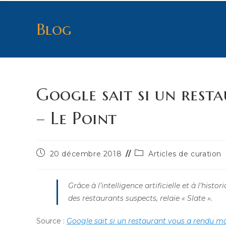
Blog
Google sait si un rest
– Le Point
Publication
Post
20 décembre 2018
Articles de curation
publiée :
category:
Grâce à l’intelligence artificielle et à l’hist
des restaurants suspects, relaie « Slate ».
Source :
Google sait si un restaurant vous a rendu ma