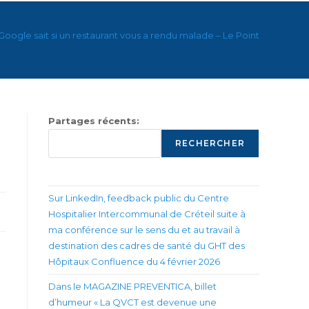
Google sait si un restaurant vous a rendu malade – Le Point
Partages récents:
RECHERCHER
Sur LinkedIn, feedback public du Centre
Hospitalier Intercommunal de Créteil suite à
ma conférence sur le sens du et au travail à
destination des cadres de santé du GHT des
Hôpitaux Confluence du 4 février 2026
Dans le MAGAZINE PREVENTICA, billet
d’humeur « La QVCT est devenue une