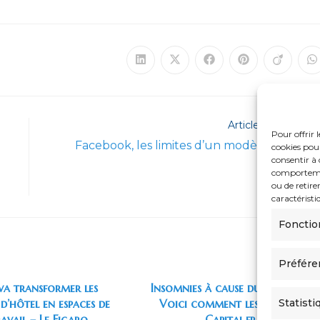
Ouvrir
Ouvrir
Ouvrir
Ouvrir
Ouvrir
O
dans
dans
dans
dans
dans
d
une
une
une
une
une
u
autre
autre
autre
autre
autre
a
fenêtre
fenêtre
fenêtre
fenêtre
fenêtre
f
Article suivant
Pour offrir 
Facebook, les limites d’un modèle – Le Poi
cookies pour
consentir à 
comportement
ou de retire
caractéristi
Fonctio
Préfére
va transformer les
Insomnies à cause du boulot ?
d’hôtel en espaces de
Voici comment les éviter –
Statisti
ravail – Le Figaro
Capital.fr