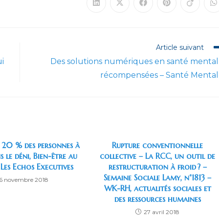
Ouvrir
Ouvrir
Ouvrir
Ouvrir
Ouvrir
O
dans
dans
dans
dans
dans
d
une
une
une
une
une
u
autre
autre
autre
autre
autre
a
fenêtre
fenêtre
fenêtre
fenêtre
fenêtre
f
Article suivant
i
Des solutions numériques en santé menta
récompensées – Santé Mental
 20 % des personnes à
Rupture conventionnelle
s le déni, Bien-être au
collective – La RCC, un outil de
 Les Echos Executives
restructuration à froid ? –
Semaine Sociale Lamy, n°1813 –
6 novembre 2018
WK-RH, actualités sociales et
des ressources humaines
27 avril 2018