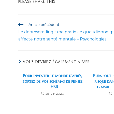
PARTAGER
PLEASE SHARE THIS
CE
CONTENU
Read
Article précédent
more
Le doomscrolling, une pratique quotidienne qu
articles
affecte notre santé mentale – Psychologies
VOUS DEVRIEZ ÉGALEMENT AIMER
Pour inventer le monde d’après,
Burn-out :
sortez de vos schémas de pensée
risque dan
– HBR
travail –
25 juin 2020