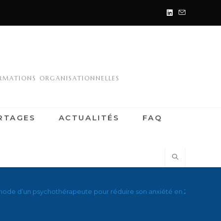
ORMATIONS ORGANISATIONNELLES
RTAGES
ACTUALITÉS
FAQ
hode d’un psychothérapeute pour réduire son anxiété en 23 seconde