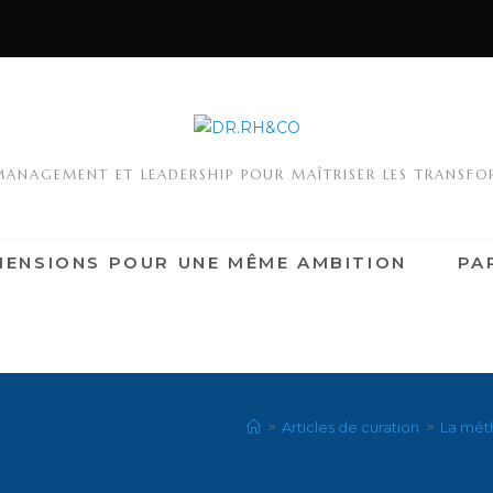
MANAGEMENT ET LEADERSHIP POUR MAÎTRISER LES TRANSF
MENSIONS POUR UNE MÊME AMBITION
PA
>
Articles de curation
>
La mét