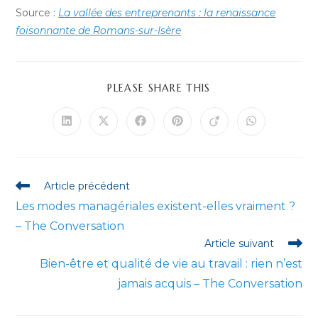
Source :
La vallée des entreprenants : la renaissance
foisonnante de Romans-sur-Isère
PARTAGER
PLEASE SHARE THIS
CE
CONTENU
Ouvrir
Ouvrir
Ouvrir
Ouvrir
Ouvrir
Ouvrir
dans
dans
dans
dans
dans
dans
une
une
une
une
une
une
autre
autre
autre
autre
autre
autre
fenêtre
fenêtre
fenêtre
fenêtre
fenêtre
fenêtre
Read
Article précédent
more
Les modes managériales existent-elles vraiment ?
articles
– The Conversation
Article suivant
Bien-être et qualité de vie au travail : rien n’est
jamais acquis – The Conversation