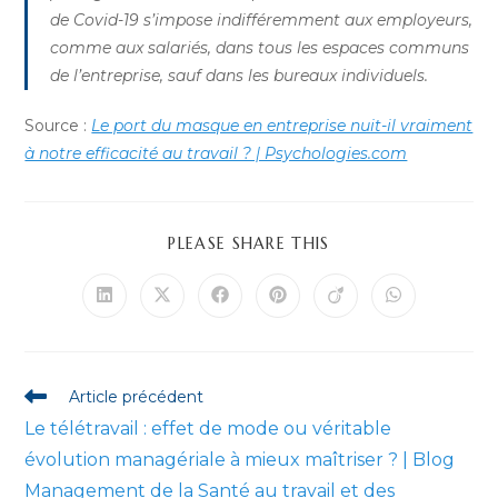
de Covid-19 s’impose indifféremment aux employeurs,
comme aux salariés, dans tous les espaces communs
de l’entreprise, sauf dans les bureaux individuels.
Source :
Le port du masque en entreprise nuit-il vraiment
à notre efficacité au travail ? | Psychologies.com
PARTAGER
PLEASE SHARE THIS
CE
CONTENU
Ouvrir
Ouvrir
Ouvrir
Ouvrir
Ouvrir
Ouvrir
dans
dans
dans
dans
dans
dans
une
une
une
une
une
une
autre
autre
autre
autre
autre
autre
fenêtre
fenêtre
fenêtre
fenêtre
fenêtre
fenêtre
Read
Article précédent
more
Le télétravail : effet de mode ou véritable
articles
évolution managériale à mieux maîtriser ? | Blog
Management de la Santé au travail et des