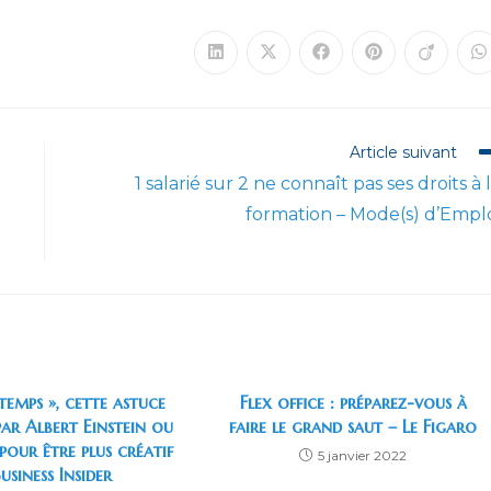
Ouvrir
Ouvrir
Ouvrir
Ouvrir
Ouvrir
O
dans
dans
dans
dans
dans
d
une
une
une
une
une
u
autre
autre
autre
autre
autre
a
fenêtre
fenêtre
fenêtre
fenêtre
fenêtre
f
Article suivant
1 salarié sur 2 ne connaît pas ses droits à 
formation – Mode(s) d’Empl
temps », cette astuce
Flex office : préparez-vous à
ar Albert Einstein ou
faire le grand saut – Le Figaro
 pour être plus créatif
5 janvier 2022
usiness Insider