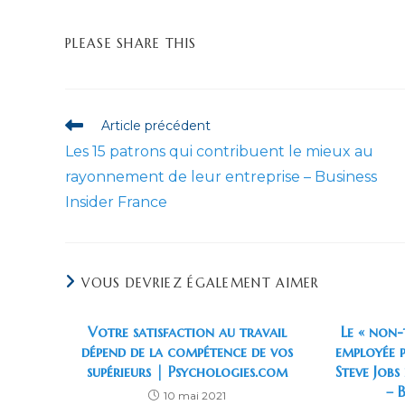
PARTAGER
PLEASE SHARE THIS
CE
CONTENU
Read
Article précédent
more
Les 15 patrons qui contribuent le mieux au
articles
rayonnement de leur entreprise – Business
Insider France
VOUS DEVRIEZ ÉGALEMENT AIMER
Votre satisfaction au travail
Le « non-
dépend de la compétence de vos
employée p
supérieurs | Psychologies.com
Steve Jobs
– B
10 mai 2021