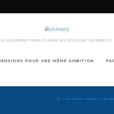
T LEADERSHIP POUR ÉCLAIRER LES DÉCISIONS SENSIBLES ET
MENSIONS POUR UNE MÊME AMBITION
PA
>
Articles de curation
>
Les sa