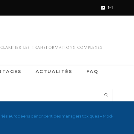
 CLARIFIER LES TRANSFORMATIONS COMPLEXES
RTAGES
ACTUALITÉS
FAQ
lariés européens dénoncent des managers toxiques – Mode(s) d’Empl