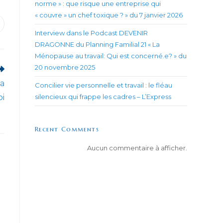
norme » : que risque une entreprise qui
« couvre » un chef toxique ? » du 7 janvier 2026
uvrir
Interview dans le Podcast DEVENIR
ans
ne
DRAGONNE du Planning Familial 21 « La
utre
enêtre
Ménopause au travail: Qui est concerné.e? » du
20 novembre 2025
la
Concilier vie personnelle et travail : le fléau
oi
silencieux qui frappe les cadres – L’Express
Recent Comments
Aucun commentaire à afficher.