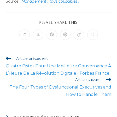
Source :
Manag
ement : tous coupables !
PARTAGER
PLEASE SHARE THIS
CE
CONTENU
Ouvrir
Ouvrir
Ouvrir
Ouvrir
Ouvrir
Ouvrir
dans
dans
dans
dans
dans
dans
une
une
une
une
une
une
autre
autre
autre
autre
autre
autre
fenêtre
fenêtre
fenêtre
fenêtre
fenêtre
fenêtre
Read
Article précédent
more
Quatre Pistes Pour Une Meilleure Gouvernance À
articles
L’Heure De La Révolution Digitale | Forbes France
Article suivant
The Four Types of Dysfunctional Executives and
How to Handle Them