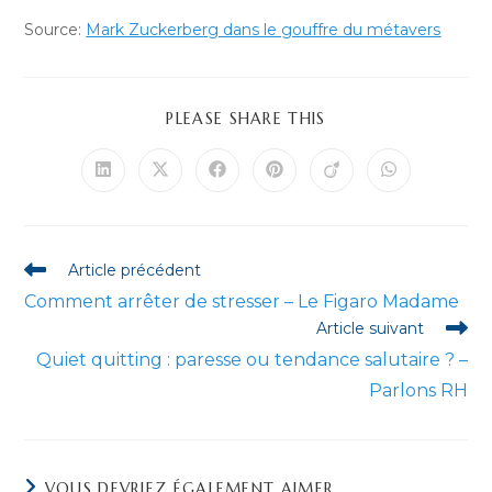
Source:
Mark Zuckerberg dans le gouffre du métavers
PARTAGER
PLEASE SHARE THIS
CE
CONTENU
Ouvrir
Ouvrir
Ouvrir
Ouvrir
Ouvrir
Ouvrir
dans
dans
dans
dans
dans
dans
une
une
une
une
une
une
autre
autre
autre
autre
autre
autre
fenêtre
fenêtre
fenêtre
fenêtre
fenêtre
fenêtre
Read
Article précédent
more
Comment arrêter de stresser – Le Figaro Madame
articles
Article suivant
Quiet quitting : paresse ou tendance salutaire ? –
Parlons RH
VOUS DEVRIEZ ÉGALEMENT AIMER