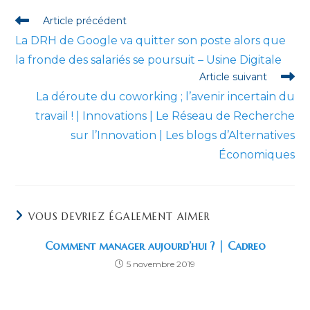
fenêtre
fenêtre
fenêtre
fenêtre
fenêtre
fenêtre
Read
Article précédent
more
La DRH de Google va quitter son poste alors que
articles
la fronde des salariés se poursuit – Usine Digitale
Article suivant
La déroute du coworking ; l’avenir incertain du
travail ! | Innovations | Le Réseau de Recherche
sur l’Innovation | Les blogs d’Alternatives
Économiques
VOUS DEVRIEZ ÉGALEMENT AIMER
Comment manager aujourd’hui ? | Cadreo
5 novembre 2019