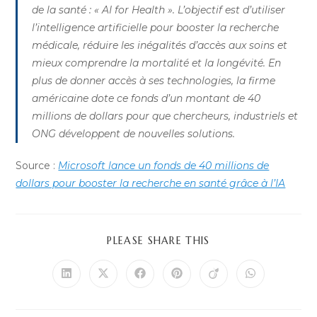
de la santé : « AI for Health ». L’objectif est d’utiliser
l’intelligence artificielle pour booster la recherche
médicale, réduire les inégalités d’accès aux soins et
mieux comprendre la mortalité et la longévité. En
plus de donner accès à ses technologies, la firme
américaine dote ce fonds d’un montant de 40
millions de dollars pour que chercheurs, industriels et
ONG développent de nouvelles solutions.
Source :
Microsoft lance un fonds de 40 millions de
dollars pour booster la recherche en santé grâce à l’IA
PARTAGER
PLEASE SHARE THIS
CE
CONTENU
Ouvrir
Ouvrir
Ouvrir
Ouvrir
Ouvrir
Ouvrir
dans
dans
dans
dans
dans
dans
une
une
une
une
une
une
autre
autre
autre
autre
autre
autre