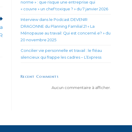
ne
norme » : que risque une entreprise qui
utre
« couvre » un chef toxique ? » du 7 janvier 2026
enêtre
Interview dans le Podcast DEVENIR
DRAGONNE du Planning Familial 21 « La
la
Ménopause au travail: Qui est concerné.e? » du
BR
20 novembre 2025
Concilier vie personnelle et travail : le fléau
silencieux qui frappe les cadres – L’Express
Recent Comments
Aucun commentaire à afficher.