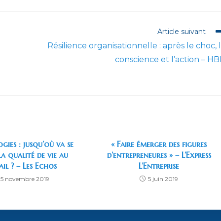
une
une
une
une
une
u
autre
autre
autre
autre
autre
a
fenêtre
fenêtre
fenêtre
fenêtre
fenêtre
f
Article suivant
Résilience organisationnelle : après le choc, 
conscience et l’action – H
ies : jusqu’où va se
« Faire émerger des figures
la qualité de vie au
d’entrepreneures » – L’Express
ail ? – Les Echos
L’Entreprise
15 novembre 2019
5 juin 2019