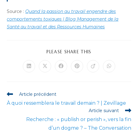
Source :
Quand la passion au travail engendre des
comportements toxiques | Blog Management de la
Santé au travail et des Ressources Humaines
PARTAGER
PLEASE SHARE THIS
CE
CONTENU
Ouvrir
Ouvrir
Ouvrir
Ouvrir
Ouvrir
Ouvrir
dans
dans
dans
dans
dans
dans
une
une
une
une
une
une
autre
autre
autre
autre
autre
autre
fenêtre
fenêtre
fenêtre
fenêtre
fenêtre
fenêtre
Read
Article précédent
more
À quoi ressemblera le travail demain ? | Zevillage
articles
Article suivant
Recherche : « publish or perish », vers la fin
d’un dogme ? – The Conversation