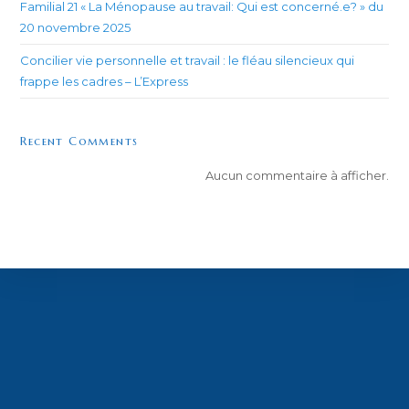
Familial 21 « La Ménopause au travail: Qui est concerné.e? » du
20 novembre 2025
Concilier vie personnelle et travail : le fléau silencieux qui
frappe les cadres – L’Express
Recent Comments
Aucun commentaire à afficher.