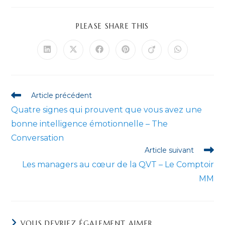
PARTAGER
PLEASE SHARE THIS
CE
CONTENU
Ouvrir
Ouvrir
Ouvrir
Ouvrir
Ouvrir
Ouvrir
dans
dans
dans
dans
dans
dans
une
une
une
une
une
une
autre
autre
autre
autre
autre
autre
fenêtre
fenêtre
fenêtre
fenêtre
fenêtre
fenêtre
Read
Article précédent
more
Quatre signes qui prouvent que vous avez une
articles
bonne intelligence émotionnelle – The
Conversation
Article suivant
Les managers au cœur de la QVT – Le Comptoir
MM
VOUS DEVRIEZ ÉGALEMENT AIMER