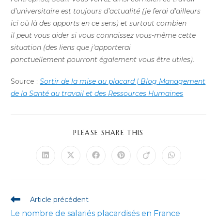
d’universitaire est toujours d’actualité (je ferai d’ailleurs
ici où là des apports en ce sens) et surtout combien
il peut vous aider si vous connaissez vous-même cette
situation (des liens que j’apporterai
ponctuellement pourront également vous être utiles).
Source :
Sortir de la mise au placard | Blog Management
de la Santé au travail et des Ressources Humaines
PARTAGER
PLEASE SHARE THIS
CE
CONTENU
Ouvrir
Ouvrir
Ouvrir
Ouvrir
Ouvrir
Ouvrir
dans
dans
dans
dans
dans
dans
une
une
une
une
une
une
autre
autre
autre
autre
autre
autre
fenêtre
fenêtre
fenêtre
fenêtre
fenêtre
fenêtre
Read
Article précédent
more
Le nombre de salariés placardisés en France
articles