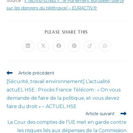
Source :
« Techno-stress » : le Parlement européen alerte
sur les dangers du télétravail – EURACTIV.fr
PARTAGER
PLEASE SHARE THIS
CE
CONTENU
Ouvrir
Ouvrir
Ouvrir
Ouvrir
Ouvrir
Ouvrir
dans
dans
dans
dans
dans
dans
une
une
une
une
une
une
autre
autre
autre
autre
autre
autre
fenêtre
fenêtre
fenêtre
fenêtre
fenêtre
fenêtre
Read
Article précédent
more
[Sécurité, travail environnement] L’actualité
articles
actuEL HSE : Procès France Télécom : « On vous
demande de faire de la politique, et vous devez
faire du droit » – ACTUEL HSE
Article suivant
La Cour des comptes de l’UE met en garde contre
les risques liés aux dépenses de la Commission