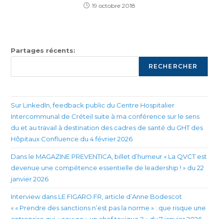
19 octobre 2018
Partages récents:
RECHERCHER
Sur LinkedIn, feedback public du Centre Hospitalier
Intercommunal de Créteil suite à ma conférence sur le sens
du et au travail à destination des cadres de santé du GHT des
Hôpitaux Confluence du 4 février 2026
Dans le MAGAZINE PREVENTICA, billet d’humeur « La QVCT est
devenue une compétence essentielle de leadership ! » du 22
janvier 2026
Interview dans LE FIGARO.FR, article d’Anne Bodescot
« « Prendre des sanctions n’est pas la norme » : que risque une
entreprise qui « couvre » un chef toxique ? » du 7 janvier 2026