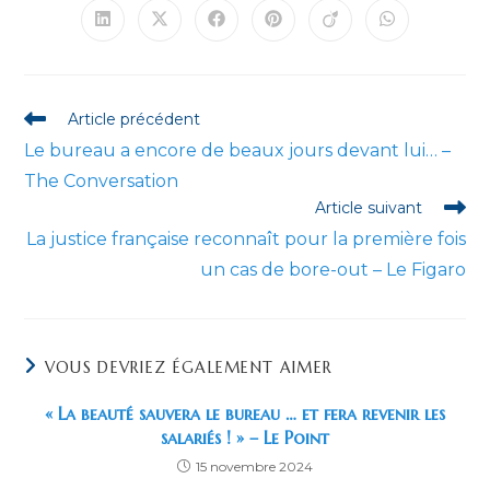
Ouvrir
Ouvrir
Ouvrir
Ouvrir
Ouvrir
Ouvrir
dans
dans
dans
dans
dans
dans
une
une
une
une
une
une
autre
autre
autre
autre
autre
autre
fenêtre
fenêtre
fenêtre
fenêtre
fenêtre
fenêtre
Read
Article précédent
more
Le bureau a encore de beaux jours devant lui… –
articles
The Conversation
Article suivant
La justice française reconnaît pour la première fois
un cas de bore-out – Le Figaro
VOUS DEVRIEZ ÉGALEMENT AIMER
« La beauté sauvera le bureau … et fera revenir les
salariés ! » – Le Point
15 novembre 2024