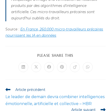
produits par des algorithmes d’intelligence
artificielle. Ces micro-travailleurs précaires sont
aujourd’hui oubliés du droit.
Source :
En France, 260.000 micro-travailleurs précaires
nourrissent les IA en données
PARTAGER
PLEASE SHARE THIS
CE
CONTENU
Ouvrir
Ouvrir
Ouvrir
Ouvrir
Ouvrir
Ouvrir
dans
dans
dans
dans
dans
dans
une
une
une
une
une
une
autre
autre
autre
autre
autre
autre
fenêtre
fenêtre
fenêtre
fenêtre
fenêtre
fenêtre
Read
Article précédent
more
Le leader de demain devra combiner intelligences
articles
émotionnelle, artificielle et collective – HBR
Article suivant