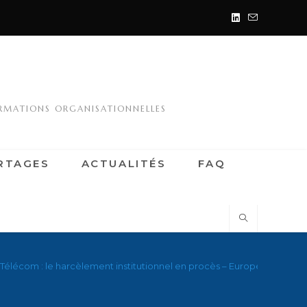
ORMATIONS ORGANISATIONNELLES
RTAGES
ACTUALITÉS
FAQ
Télécom : le harcèlement institutionnel en procès – European Trade Un