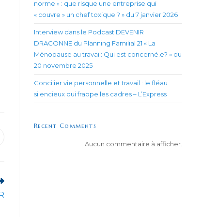
norme » : que risque une entreprise qui
« couvre » un chef toxique ? » du 7 janvier 2026
Interview dans le Podcast DEVENIR
DRAGONNE du Planning Familial 21 « La
Ménopause au travail: Qui est concerné.e? » du
20 novembre 2025
Concilier vie personnelle et travail : le fléau
silencieux qui frappe les cadres – L’Express
Recent Comments
uvrir
Aucun commentaire à afficher.
ans
ne
utre
enêtre
BR