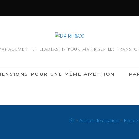
MANAGEMENT ET LEADERSHIP POUR MAÎTRISER LES TRANSF
MENSIONS POUR UNE MÊME AMBITION
PA
>
Articles de curation
>
France 