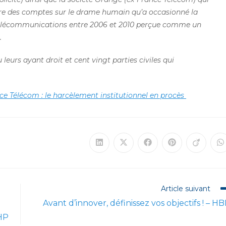
re des comptes sur le drame humain qu’a occasionné la
 télécommunications entre 2006 et 2010 perçue comme un
.
 leurs ayant droit et cent vingt parties civiles qui
ce Télécom : le harcèlement institutionnel en procès
Ouvrir
Ouvrir
Ouvrir
Ouvrir
Ouvrir
O
dans
dans
dans
dans
dans
d
une
une
une
une
une
u
autre
autre
autre
autre
autre
a
fenêtre
fenêtre
fenêtre
fenêtre
fenêtre
f
Article suivant
Avant d’innover, définissez vos objectifs ! – H
PHP