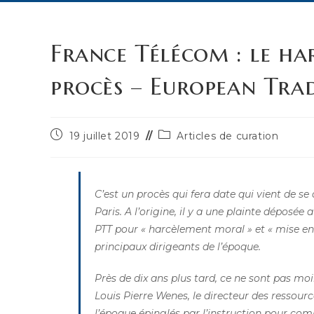
France Télécom : le ha
procès – European Trad
Publication
Post
19 juillet 2019
Articles de curation
publiée :
category:
C’est un procès qui fera date qui vient de se 
Paris. A l’origine, il y a une plainte dépos
PTT pour « harcèlement moral » et « mise en
principaux dirigeants de l’époque.
Près de dix ans plus tard, ce ne sont pas mo
Louis Pierre Wenes, le directeur des ressour
l’époque épinglés par l’instruction pour com