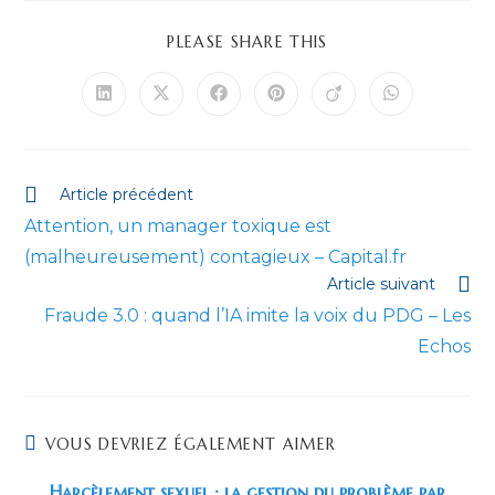
PARTAGER
PLEASE SHARE THIS
CE
CONTENU
Ouvrir
Ouvrir
Ouvrir
Ouvrir
Ouvrir
Ouvrir
dans
dans
dans
dans
dans
dans
une
une
une
une
une
une
autre
autre
autre
autre
autre
autre
fenêtre
fenêtre
fenêtre
fenêtre
fenêtre
fenêtre
Read
Article précédent
more
Attention, un manager toxique est
articles
(malheureusement) contagieux – Capital.fr
Article suivant
Fraude 3.0 : quand l’IA imite la voix du PDG – Les
Echos
VOUS DEVRIEZ ÉGALEMENT AIMER
Harcèlement sexuel : la gestion du problème par