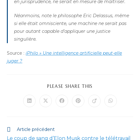
en jurisprudence, ne serait en mesure de maîtriser.
Néanmoins, note le philosophe Eric Delassus, même
si elle était omnisciente, une machine ne serait pas
pour autant capable d’appliquer une justice
singulière.
Source :
iPhilo » Une intelligence artificielle peut-elle
juger ?
PARTAGER
PLEASE SHARE THIS
CE
CONTENU
Ouvrir
Ouvrir
Ouvrir
Ouvrir
Ouvrir
Ouvrir
dans
dans
dans
dans
dans
dans
une
une
une
une
une
une
autre
autre
autre
autre
autre
autre
fenêtre
fenêtre
fenêtre
fenêtre
fenêtre
fenêtre
Read
Article précédent
more
Le coup de sang d’Elon Musk contre le télétravail