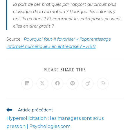
la part de ces pratiques par rapport au circuit plus
classique de la formation ? Pourquoi les salariés y
ont-ils recours ? Et comment les entreprises peuvent-
elles en tirer profit ?
Source :
Pourquoi faut-il favoriser « l’apprentissage
informel numérique » en entreprise ? – HBR
PARTAGER
PLEASE SHARE THIS
CE
CONTENU
Ouvrir
Ouvrir
Ouvrir
Ouvrir
Ouvrir
Ouvrir
dans
dans
dans
dans
dans
dans
une
une
une
une
une
une
autre
autre
autre
autre
autre
autre
fenêtre
fenêtre
fenêtre
fenêtre
fenêtre
fenêtre
Read
Article précédent
more
Hypersollicitation : les managers sont sous
articles
pression | Psychologies.com