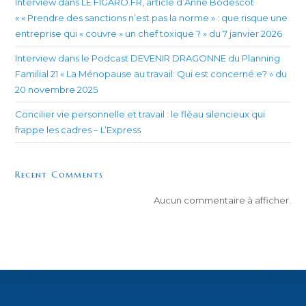
Interview dans LE FIGARO.FR, article d’Anne Bodescot
« « Prendre des sanctions n’est pas la norme » : que risque une
entreprise qui « couvre » un chef toxique ? » du 7 janvier 2026
Interview dans le Podcast DEVENIR DRAGONNE du Planning
Familial 21 « La Ménopause au travail: Qui est concerné.e? » du
20 novembre 2025
Concilier vie personnelle et travail : le fléau silencieux qui
frappe les cadres – L’Express
Recent Comments
Aucun commentaire à afficher.