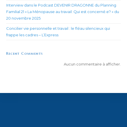
Interview dans le Podcast DEVENIR DRAGONNE du Planning
Familial 21 « La Ménopause au travail: Qui est concerné.e? » du
20 novembre 2025
Concilier vie personnelle et travail : le fléau silencieux qui
frappe les cadres – L’Express
Recent Comments
Aucun commentaire à afficher.