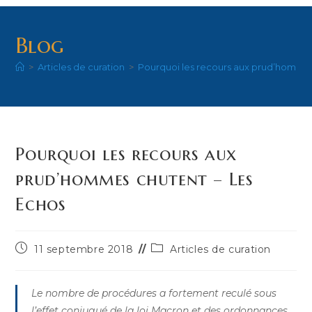
Blog
>
Articles de curation
>
Pourquoi les recours aux prud’hommes
Pourquoi les recours aux
prud’hommes chutent – Les
Echos
Publication
Post
11 septembre 2018
Articles de curation
publiée :
category:
Le nombre de procédures a fortement reculé sous
l’effet conjugué de la loi Macron et des ordonnances