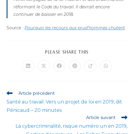
réformant le Code du travail. Il devrait encore
continuer de baisser en 2018.
Source :
Pourquoi les recours aux prud’hommes chutent
PARTAGER
PLEASE SHARE THIS
CE
CONTENU
Ouvrir
Ouvrir
Ouvrir
Ouvrir
Ouvrir
Ouvrir
dans
dans
dans
dans
dans
dans
une
une
une
une
une
une
autre
autre
autre
autre
autre
autre
fenêtre
fenêtre
fenêtre
fenêtre
fenêtre
fenêtre
Read
Article précédent
more
Santé au travail: Vers un projet de loi en 2019, dit
articles
Pénicaud – 20 minutes
Article suivant
La cybercriminalité, risque numéro un en 2019,